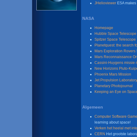
JHelioviewer
ESA makes t
NASA
Homepage
Hubble Space Telescope
Spitzer Space Telescope
Planetquest: the search f
Mars Exploration Rovers
Mars Reconnaissance Orb
Cassini-Huygens missie n
New Horizons Pluto-Kuipe
Phoenix Mars Mission
Jet Propulsion Laborator
Planetary Photojournal
Keeping an Eye on Spac
Algemeen
Computer Software Games
learning about space!
Verken het heelal met int
CERN
Het grootste labora