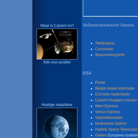
Volksterrenwacht Urania
Waar is Cassini nu?
Startpagina
Cursussen
Waarnemingsinfo
Klik voor positie!
ESA
Portal
België lokale informatie
ESA kids nederlands
Cassini-Huygens missie n
Huidige maanfase
Mars Express
Venus Express
Satellietbeelden
Multimedia Gallery
Hubble Space Telescope
Galileo
Europees systeem 