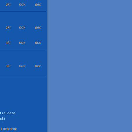
okt
nov
dec
okt
nov
dec
okt
nov
dec
okt
nov
dec
t zal deze
d.)
Luchtdruk