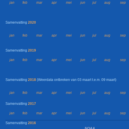
jan
feb
mar
apr
mei
jun
jul
aug
sep
Samenvatting
2020
jan
feb
mar
apr
mei
jun
jul
aug
sep
Samenvatting
2019
jan
feb
mar
apr
mei
jun
jul
aug
sep
Samenvatting
2018
(Weerdata ontbreken van 03 maart t.e.m. 09 maart)
jan
feb
mar
apr
mei
jun
jul
aug
sep
Samenvatting
2017
jan
feb
mar
apr
mei
jun
jul
aug
sep
Samenvatting
2016
NOAA