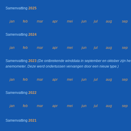
Samenvatting
2025
jan
feb
mar
apr
mei
jun
jul
aug
sep
Samenvatting
2024
jan
feb
mar
apr
mei
jun
jul
aug
sep
Samenvatting
2023
(De ontbrekende winddata in september en oktober zijn he
anemometer. Deze werd ondertussen vervangen door een nieuw type.)
jan
feb
mar
apr
mei
jun
jul
aug
sep
Samenvatting
2022
jan
feb
mar
apr
mei
jun
jul
aug
sep
Samenvatting
2021