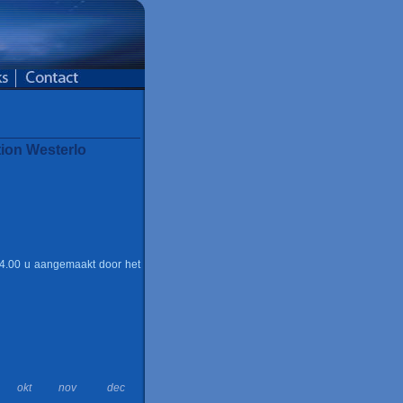
ion Westerlo
 24.00 u aangemaakt door het
okt
nov
dec