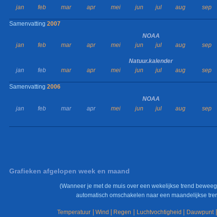
jan
feb
mar
apr
mei
jun
jul
aug
sep
Samenvatting
2007
NOAA
jan
feb
mar
apr
mei
jun
jul
aug
sep
Natuur.kalender
jan
feb
mar
apr
mei
jun
jul
aug
sep
Samenvatting
2006
NOAA
jan
feb
mar
apr
mei
jun
jul
aug
sep
Grafieken afgelopen week en maand
(Wanneer je met de muis over een wekelijkse trend beweeg
automatisch omschakelen naar een maandelijkse tren
|
|
|
|
|
Temperatuur
Wind
Regen
Luchtvochtigheid
Dauwpunt