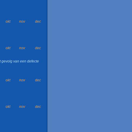
okt
nov
dec
okt
nov
dec
t gevolg van een defecte
okt
nov
dec
okt
nov
dec